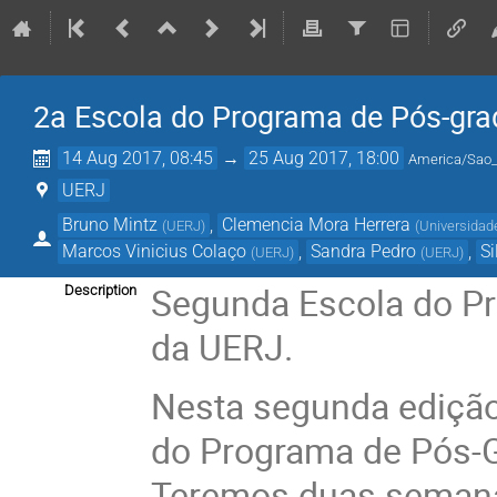
2a Escola do Programa de Pós-gr
14 Aug 2017, 08:45
→
25 Aug 2017, 18:00
America/Sao
UERJ
Bruno Mintz
,
Clemencia Mora Herrera
(
UERJ
)
(
Universidade
Marcos Vinicius Colaço
,
Sandra Pedro
,
Si
(
UERJ
)
(
UERJ
)
Segunda Escola do P
Description
da UERJ.
Nesta segunda ediçã
do Programa de Pós-
Teremos duas semanas