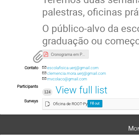
palestras, oficinas prá
O público-alvo da esc
graduação ou começo
Cronograma em PDF
Contato
escolafisica.uerj@gmail.com
clemencia.mora.uerj@gmail.com
mvcolaco@gmail.com
Participants
View full list
124
Surveys
Oficina de ROOT-Py
Fill out
Mon