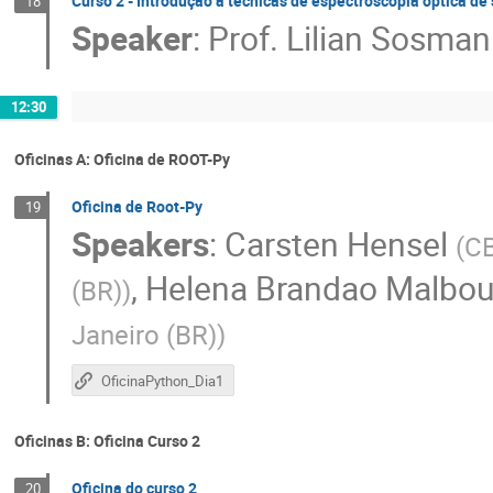
Curso 2 - Introdução a técnicas de espectroscopia óptica de 
18
Speaker
:
Prof.
Lilian Sosman
12:30
Oficinas A: Oficina de ROOT-Py
Oficina de Root-Py
19
Speakers
:
Carsten Hensel
(
CB
,
Helena Brandao Malbou
(BR)
)
Janeiro (BR)
)
OficinaPython_Dia1
Oficinas B: Oficina Curso 2
Oficina do curso 2
20