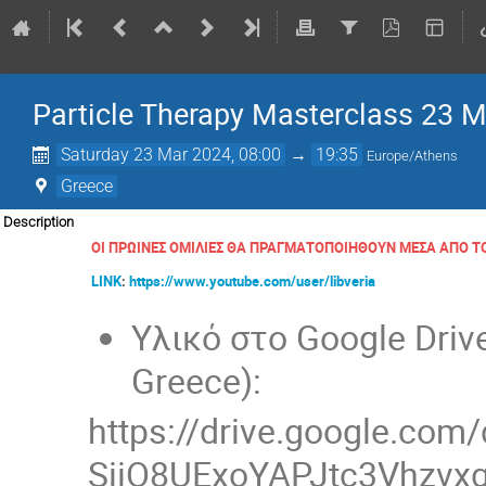
Particle Therapy Masterclass 23 M
Saturday 23 Mar 2024, 08:00
→
19:35
Europe/Athens
Greece
Description
ΟΙ ΠΡΩΙΝΕΣ ΟΜΙΛΙΕΣ ΘΑ ΠΡΑΓΜΑΤΟΠΟΙΗΘΟΥΝ ΜΕΣΑ ΑΠΟ Τ
LINK
:
https://www.youtube.com/user/libveria
Υλικό στο Google Drive
Greece):
https://drive.google.com
SiiO8UExoYAPJtc3Vhzvxg