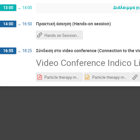
Διάλειμμα γι
13:00
→
14:00
Πρακτική άσκηση (Hands-on session)
14:00
→
16:50
Hands on Session Cern zoom link (14:00)
Σύνδεση στο video conference (Connection to the v
16:55
→
18:25
Video Conference Indico L
Particle therapy masterclass template.pdf
Particle therapy masterclass template.pptx