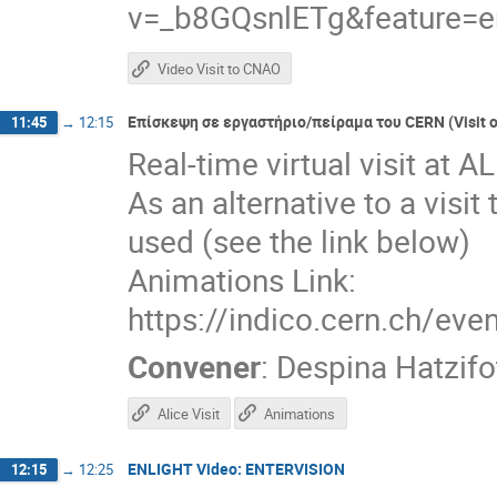
v=_b8GQsnlETg&feature=e
Video Visit to CNAO
Επίσκεψη σε εργαστήριο/πείραμα του CERN (Visit of
11:45
→
12:15
Real-time virtual visit at
As an alternative to a visit
used (see the link below)
Animations Link:
https://indico.cern.ch/e
Convener
:
Despina Hatzifo
Alice Visit
Animations
ENLIGHT Video: ENTERVISION
12:15
→
12:25