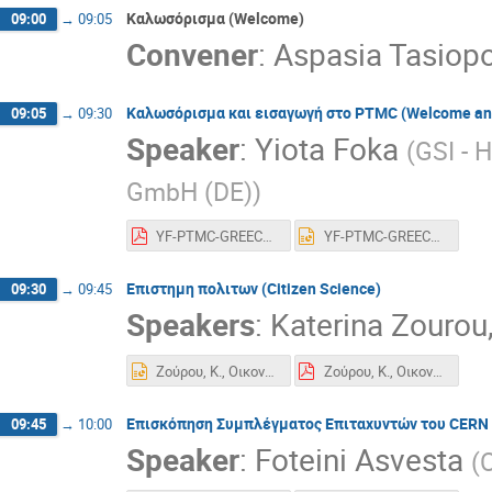
Καλωσόρισμα (Welcome)
09:00
→
09:05
Convener
:
Aspasia Tasiop
Καλωσόρισμα και εισαγωγή στο PTMC (Welcome and
09:05
→
09:30
Speaker
:
Yiota Foka
(
GSI - 
GmbH (DE)
)
YF-PTMC-GREECE-Sat4march2023-asGiven.pdf
YF-PTMC-GREECE-Sat4march2023-asGiven.pptx
Eπιστημη πολιτων (Citizen Science)
09:30
→
09:45
Speakers
:
Katerina Zourou
Ζούρου, Κ., Οικονόμου, Σ. (2024). Η επιστήμη των πολιτών και η συμβολή της στην εξέλιξη της ιατρικής έρευνας. CERN Master class.pptx
Ζούρου, Κ., Οικονόμου, Σ. (2024). Η επιστήμη των πολιτών και η συμβολή της στην εξέλιξη της ιατρικής έρευνας. CERN Master class.pptx.pdf
Επισκόπηση Συμπλέγματος Επιταχυντών του CERN (
09:45
→
10:00
Speaker
:
Foteini Asvesta
(