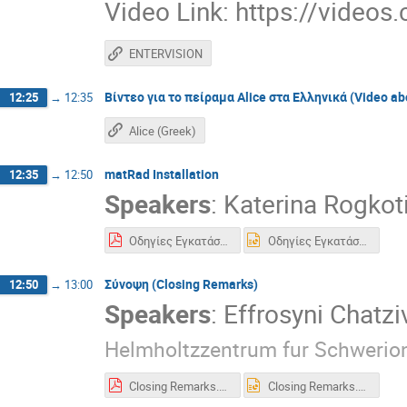
Video Link: https://video
ENTERVISION
Βίντεο για το πείραμα Alice στα Ελληνικά (Video abo
12:25
→
12:35
Alice (Greek)
matRad Installation
12:35
→
12:50
Speakers
:
Katerina Rogkot
Οδηγίες Εγκατάστασης MatRad.pdf
Οδηγίες Εγκατάστασης MatRad.pptx
Σύνοψη (Closing Remarks)
12:50
→
13:00
Speakers
:
Effrosyni Chatzi
Helmholtzzentrum fur Schweri
Closing Remarks.pdf
Closing Remarks.pptx