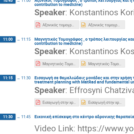
Αξονικός Τομογράφος , ο τρόπος λειτουργίας και η σ
10:45
→
11:00
contribution to medicine)
Speaker
:
Konstantinos Kori
Αξονικός τομογράφος.pdf
Αξονικός τομογράφος.pptx
Μαγνητικός Τομογράφος , ο τρόπος λειτουργίας και η
11:00
→
11:15
contribution to medicine)
Speaker
:
Konstantinos Kos
Μαγνητικός-Τομογράφος-για-παιδιά-λυκείου-.pdf
Μαγνητικός-Τομογράφος-για-παιδιά-λυκείου-.pptx
Εισαγωγή σε θεμελιώδεις μονάδες και στην χρήση τ
11:15
→
11:30
treatment planning with MatRad and fundamental un
Speaker
:
Effrosyni Chatziv
Εισαγωγή στην χρήση του λογισμικού MatRad για σχεδιασμό πλάνων θεραπείας.pdf
Εισαγωγή στην χρήση του λογισμικού MatRad για σχεδιασμό πλάνων θεραπείας.pptx
Εικονική επίσκεψη στο κέντρο αδρονικης θεραπεία
11:30
→
11:45
Video Link: https://www.