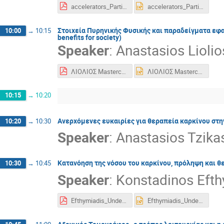
accelerators_Particle_Therapy_Masterclass_23_03_2024.pdf
accelerators_Particle_Therapy_Masterclass_23_03_2024.pptx
Στοιχεία Πυρηνικής Φυσικής και παραδείγματα εφα
10:00
→
10:15
benefits for society)
Speaker
:
Anastasios Liolio
ΛΙΟΛΙΟΣ Masterclass Βιβλιοθήκη Βέροιας March 2024.pdf
ΛΙΟΛΙΟΣ Masterclass Βιβλιοθήκη Βέροιας March 2024.pptx
10:15
→
10:20
Ανερχόμενες ευκαιρίες για θεραπεία καρκίνου στην 
10:20
→
10:30
Speaker
:
Anastasios Tzika
Κατανόηση της νόσου του καρκίνου, πρόληψη και θε
10:30
→
10:45
Speaker
:
Konstadinos Efth
Efthymiadis_Understanding_cancer_23_03_2024_PTMC-CERN_04_03_2023 2.pdf
Efthymiadis_Understanding_cancer_23_03_2024_PTMC-CERN_04_03_2023 2.pptx