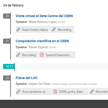
24 de febrero
Visita virtual al Data Centre del CERN
20
Speaker
:
Maite Barroso Lopez
(
CERN
)
Data Centre videos
Recording
Computación científica en el CERN
21
Speaker
:
Xavier Espinal
(
CERN
)
Recording
SpanishTeachersProgram-CERN-2021-v1.pdf
18:15
Física del LHC
22
Speaker
:
Xabier Cid Vidal
(
Instituto Galego de Física de Altas Enerxías
)
Acercándonos al LHC
CERN_profs_Xabier_Cid.pdf
Recordin