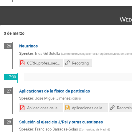
Wed
3 de marzo
Neutrinos
26
Speaker
:
Ines Gil Botella
(
Centro de Investigaciones Energéti cas Medioambienta
CERN_profes_secundaria_2021_neutrinos.pdf
Recording
17:30
Aplicaciones de la física de partículas
27
Speaker
:
Jose Miguel Jimenez
(
CERN
)
Aplicaciones de la Fisica de Particulas v2.0 (16-9).pdf
Aplicaciones de la Fisica de Particulas v2.0 (16-9).pptx
Recordin
Solución al ejercicio J/Psi y otras cuestiones
28
Speaker
:
Francisco Barradas-Solas
(
Comunidad de Madrid
)