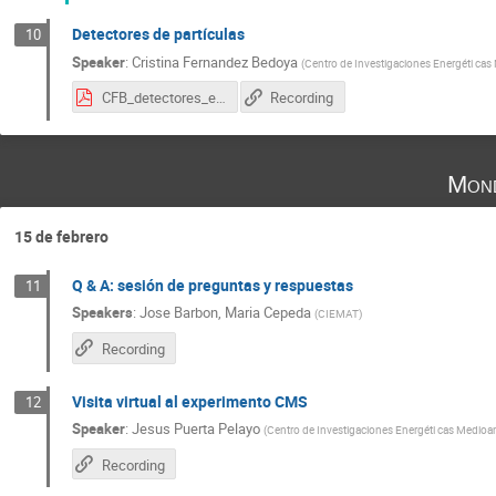
Detectores de partículas
10
Speaker
:
Cristina Fernandez Bedoya
(
Centro de Investigaciones Energéti ca
CFB_detectores_esp21_CERN.pdf
Recording
Mond
15 de febrero
Q & A: sesión de preguntas y respuestas
11
Speakers
:
Jose Barbon
,
Maria Cepeda
(
CIEMAT
)
Recording
Visita virtual al experimento CMS
12
Speaker
:
Jesus Puerta Pelayo
(
Centro de Investigaciones Energéti cas Medioa
Recording