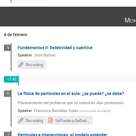
Mon
8 de febrero
Fundamentos II: Relatividad y cuántica
5
Speaker
:
Jose Barbon
Recording
17:45
La física de partículas en el aula: ¿se puede? ¿se debe?
6
Planteamiento del problema que se tratará en días posteriores
Speaker
:
Francisco Barradas-Solas
(
Comunidad de Madrid
)
Recording
SePuede-y-SeDebe.pdf
Partículas e interacciones: el modelo estándar
7