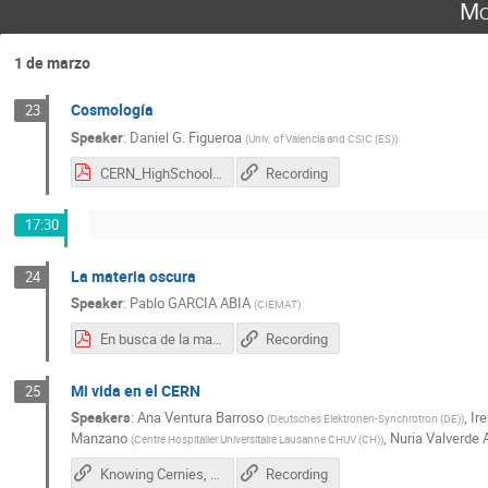
Mo
1 de marzo
Cosmología
23
Speaker
:
Daniel G. Figueroa
(
Univ. of Valencia and CSIC (ES)
)
CERN_HighSchoolTeachers.pdf
Recording
17:30
La materia oscura
24
Speaker
:
Pablo GARCIA ABIA
(
CIEMAT
)
En busca de la materia oscura.pdf
Recording
Mi vida en el CERN
25
Speakers
:
Ana Ventura Barroso
,
Ir
(
Deutsches Elektronen-Synchrotron (DE)
)
Manzano
,
Nuria Valverde 
(
Centre Hospitalier Universitaire Lausanne CHUV (CH)
)
Knowing Cernies, de Irene García Obrero
Recording