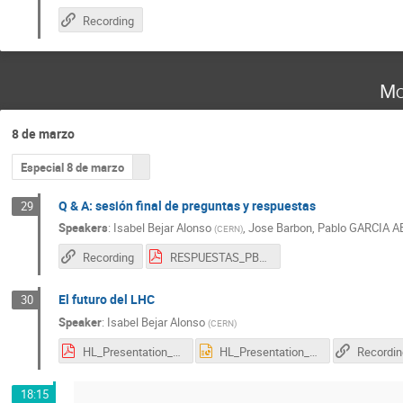
Recording
Mo
8 de marzo
Especial 8 de marzo
Q & A: sesión final de preguntas y respuestas
29
Speakers
:
Isabel Bejar Alonso
,
Jose Barbon
,
Pablo GARCIA A
(
CERN
)
Recording
RESPUESTAS_PBarbon-8-feb.pdf
El futuro del LHC
30
Speaker
:
Isabel Bejar Alonso
(
CERN
)
HL_Presentation_Teachers_Castellano.Futuro.2021.03.07.pdf
HL_Presentation_Teachers_Castellano.Futuro.2021.03.07.pptx
Recordin
18:15