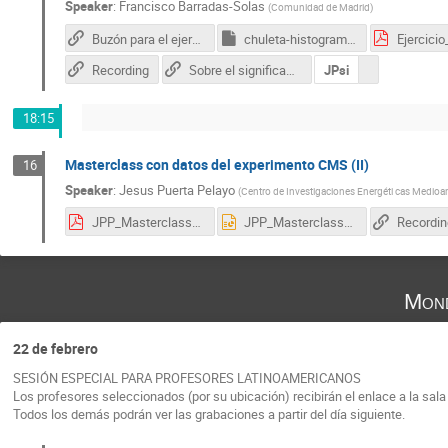
Speaker
:
Francisco Barradas-Solas
(
Comunidad de Madrid
)
Buzón para el ejercicio J/Psi
chuleta-histogramas-de-masa.R
Recording
Sobre el significado teórico de la J/Psi (Álvaro de Rújula sobre la teoría de los quarks)
JPsi
18:15
Masterclass con datos del experimento CMS (II)
16
Speaker
:
Jesus Puerta Pelayo
(
Centro de Investigaciones Energéti cas Medioa
JPP_MasterclassSTP 2021 DiscusiónResultados.pdf
JPP_MasterclassSTP 2021 DiscusiónResultados.pptx
Recordin
Mond
22 de febrero
SESIÓN ESPECIAL PARA PROFESORES LATINOAMERICANOS
Los profesores seleccionados (por su ubicación) recibirán el enlace a la sala
Todos los demás podrán ver las grabaciones a partir del día siguiente.