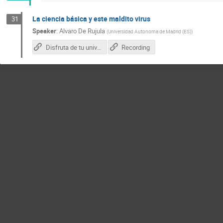
La ciencia básica y este maldito virus
31
Speaker
:
Alvaro De Rujula
(
Universidad Autonoma de Madrid (ES)
)
Disfruta de tu universo, no tienes otra opción
Recording