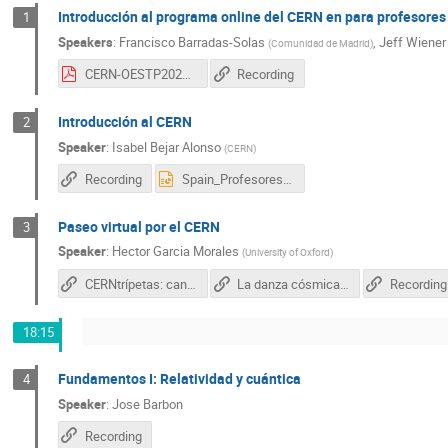
Introducción al programa online del CERN en para profesores
1
Speakers
:
Francisco Barradas-Solas
,
Jeff Wiener
(
Comunidad de Madrid
)
CERN-OESTP2021.pdf
Recording
Introducción al CERN
2
Speaker
:
Isabel Bejar Alonso
(
CERN
)
Recording
Spain_Profesores_Intro.2021.02.03.pptx
Paseo virtual por el CERN
3
Speaker
:
Hector Garcia Morales
(
University of Oxford
)
CERNtrípetas: canal de Héctor en YouTube
La danza cósmica del CERN
Recording
18:15
Fundamentos I: Relatividad y cuántica
4
Speaker
:
Jose Barbon
Recording