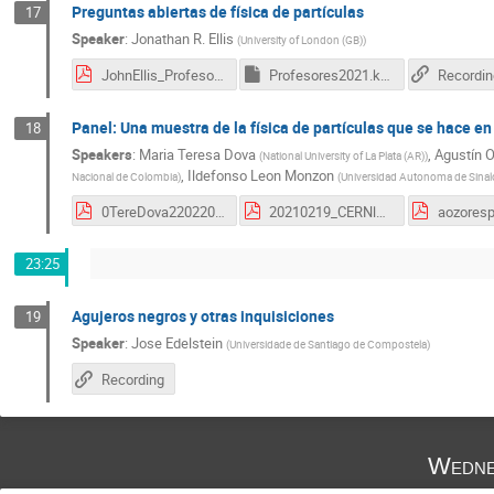
Preguntas abiertas de física de partículas
17
Speaker
:
Jonathan R. Ellis
(
University of London (GB)
)
JohnEllis_Profesores2021.pdf
Profesores2021.key
Recordin
Panel: Una muestra de la física de partículas que se hace e
18
Speakers
:
Maria Teresa Dova
,
Agustín O
(
National University of La Plata (AR)
)
,
Ildefonso Leon Monzon
Nacional de Colombia
)
(
Universidad Autonoma de Sinal
0TereDova22022021.pdf
20210219_CERNlatinoamericaParaProfesores_PEDRAZAIsabel.pdf
23:25
Agujeros negros y otras inquisiciones
19
Speaker
:
Jose Edelstein
(
Universidade de Santiago de Compostela
)
Recording
Wedne