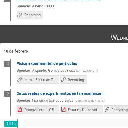
Speaker
:
Alberto Casas
Recording
Wedne
10 de febrero
Física experimental de partículas
8
Speaker
:
Alejandro Gomez Espinosa
(
ETH Zurich (CH)
)
Intro a Fisica de Particulas experimental -Slides
Recording
Datos reales de experimentos en la enseñanza
9
Speaker
:
Francisco Barradas-Solas
(
Comunidad de Madrid
)
DatosAbiertos_OESTP2021.pdf
Erratum_DatosAbiertos_OESTP2021.pdf
Recording
18:15