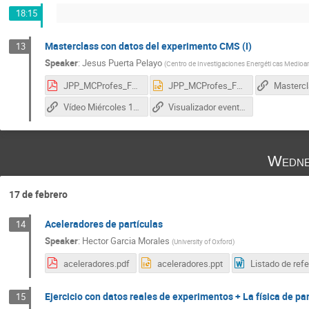
18:15
Masterclass con datos del experimento CMS (I)
13
Speaker
:
Jesus Puerta Pelayo
(
Centro de Investigaciones Energéti cas Medioa
JPP_MCProfes_Feb21.pdf
JPP_MCProfes_Feb21.pptx
Vídeo Miércoles 16 - Tutoría con alumnado
Visualizador eventos
Wedne
17 de febrero
Aceleradores de partículas
14
Speaker
:
Hector Garcia Morales
(
University of Oxford
)
aceleradores.pdf
aceleradores.ppt
Ejercicio con datos reales de experimentos + La física de par
15