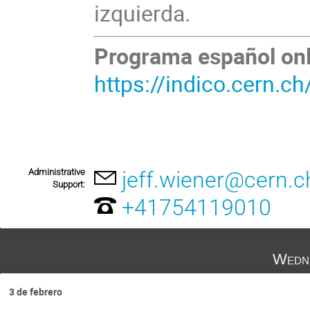
izquierda.
Programa español onl
https://indico.cern.c
Administrative
jeff.wiener@cern.c
Support:
+41754119010
Wedne
3 de febrero