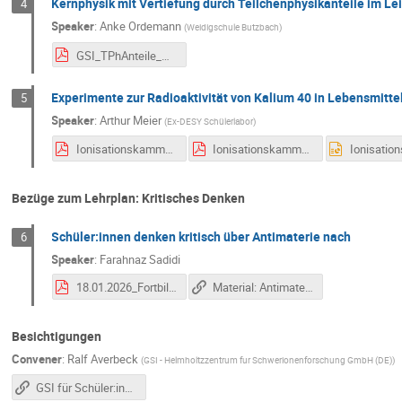
Kernphysik mit Vertiefung durch Teilchenphysikanteile im Le
4
Speaker
:
Anke Ordemann
(
Weidigschule Butzbach
)
GSI_TPhAnteile_Ord.pdf
Experimente zur Radioaktivität von Kalium 40 in Lebensmitt
5
Speaker
:
Arthur Meier
(
Ex-DESY Schülerlabor
)
Ionisationskammer Bauanleitung.pdf
Ionisationskammer Januar 2026.pdf
Bezüge zum Lehrplan: Kritisches Denken
Schüler:innen denken kritisch über Antimaterie nach
6
Speaker
:
Farahnaz Sadidi
18.01.2026_FortbildungNTW-kritisches Denken-Teilchenphysik.pdf
Material: Antimateriekurs
Besichtigungen
Convener
:
Ralf Averbeck
(
GSI - Helmholtzzentrum fur Schwerionenforschung GmbH (DE)
)
GSI für Schüler:innen