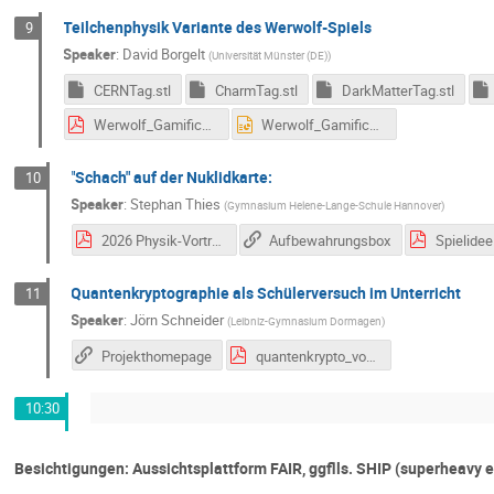
Teilchenphysik Variante des Werwolf-Spiels
9
Speaker
:
David Borgelt
(
Universität Münster (DE)
)
CERNTag.stl
CharmTag.stl
DarkMatterTag.stl
Werwolf_Gamification.pdf
Werwolf_Gamification.pptx
"Schach" auf der Nuklidkarte:
10
Speaker
:
Stephan Thies
(
Gymnasium Helene-Lange-Schule Hannover
)
2026 Physik-Vortrag Netzwerk Teilchenwelt.pdf
Aufbewahrungsbox
Spielidee
Quantenkryptographie als Schülerversuch im Unterricht
11
Speaker
:
Jörn Schneider
(
Leibniz-Gymnasium Dormagen
)
Projekthomepage
quantenkrypto_vortrag.pdf
10:30
Besichtigungen: Aussichtsplattform FAIR, ggflls. SHIP (superheavy 