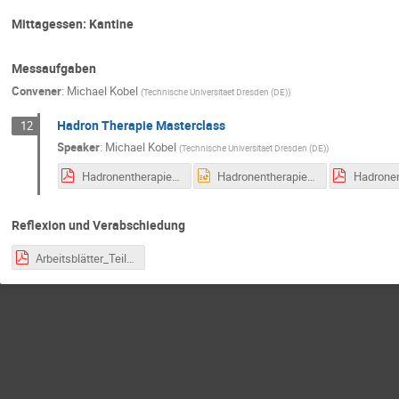
Mittagessen: Kantine
Messaufgaben
Convener
:
Michael Kobel
(
Technische Universitaet Dresden (DE)
)
Hadron Therapie Masterclass
12
Speaker
:
Michael Kobel
(
Technische Universitaet Dresden (DE)
)
Hadronentherapie_HandsOn_LFB.pdf
Hadronentherapie_HandsOn_LFB.pptx
Reflexion und Verabschiedung
Arbeitsblätter_Teilchenphysik_Stand Januar 2022.pdf