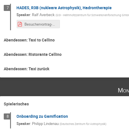
HADES, R3B (nukleare Astrophysik), Hadrontherapie
7
Speaker
:
Ralf Averbeck
(
GSI - Helmholtzzentrum fur Schwerionenforschung Gmb
Besuchervortrag-GSI.pdf
Abendessen: Taxi to Cellino
Abendessen: Ristorante Cellino
Abendessen: Taxi zurück
Mon
Spielerisches
Onboarding zu Gamification
8
Speaker
:
Philipp Lindenau
(
Deutsches Zentrum für Astrophysik
)