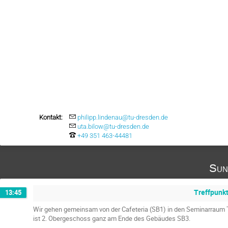
Kontakt:
philipp.lindenau@tu-dresden.de
uta.bilow@tu-dresden.de
+49 351 463-44481
Sun
Treffpunk
13:45
Wir gehen gemeinsam von der Cafeteria (SB1) in den Seminarraum 
ist 2. Obergeschoss ganz am Ende des Gebäudes SB3.