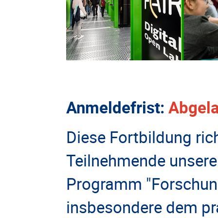
Anmeldefrist
:
Abgel
Diese F
ortbildung ric
Teilnehmende unserer
Programm "Forschung 
insbesondere dem pr