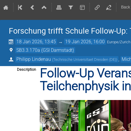
Back
Forschung trifft Schule Follow-Up: 
18 Jan 2026, 13:45
→
19 Jan 2026, 16:00
Europe/Zurich
SB3.3.170a (GSI Darmstadt)
Philipp Lindenau
,
Mich
(
Technische Universitaet Dresden (DE)
)
Follow-Up Verans
Description
Teilchenphysik in