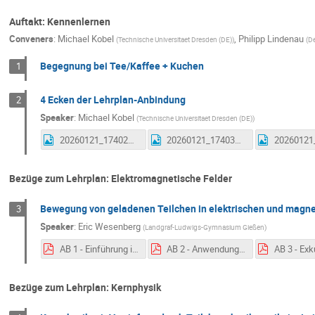
Auftakt: Kennenlernen
Conveners
:
Michael Kobel
,
Philipp Lindenau
(
Technische Universitaet Dresden (DE)
)
(
De
Begegnung bei Tee/Kaffee + Kuchen
1
4 Ecken der Lehrplan-Anbindung
2
Speaker
:
Michael Kobel
(
Technische Universitaet Dresden (DE)
)
20260121_174022.jpg
20260121_174031.jpg
Bezüge zum Lehrplan: Elektromagnetische Felder
Bewegung von geladenen Teilchen in elektrischen und magne
3
Speaker
:
Eric Wesenberg
(
Landgraf-Ludwigs-Gymnasium Gießen
)
AB 1 - Einführung in das Standardmodell der Teilchenphysik.pdf
AB 2 - Anwendung - Linearbeschleuniger.pdf
Bezüge zum Lehrplan: Kernphysik