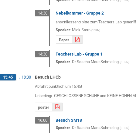
Nebelkammer - Gruppe 2
14:30
anschliessend bitte zum Teachers Lab gehen!!
Speaker
:
Mick Storr
(
CERN
)
Paper
Teachers Lab - Gruppe 1
14:30
Speaker
:
Dr
Sascha Marc Schmeling
(
CERN
)
Besuch LHCb
15:45
→
18:30
Abfahrt pünktlich um 15:45!
Unbedingt: GESCHLOSSENE SCHUHE und KEINE HOHEN 
poster
Besuch SM18
16:00
Speaker
:
Dr
Sascha Marc Schmeling
(
CERN
)