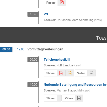
Poster
PS
16:45
Speaker
:
Dr
Sascha Marc Schmeling
(
CERN
)
Tues
Vormittagsvorlesungen
09:00
→
12:00
Teilchenphysik III
09:00
Speaker
:
Rolf Landua
(
CERN
)
Slides
Video
Nationale Beteiligung und Ressourcen in 
10:00
Speaker
:
Michael Hauschild
(
CERN
)
Slides
Video