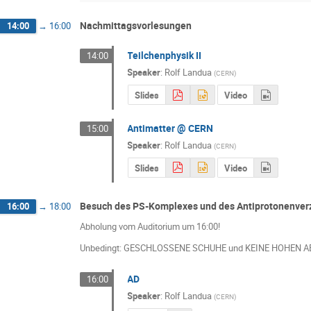
Nachmittagsvorlesungen
14:00
→
16:00
Teilchenphysik II
14:00
Speaker
:
Rolf Landua
(
CERN
)
Slides
Video
Antimatter @ CERN
15:00
Speaker
:
Rolf Landua
(
CERN
)
Slides
Video
Besuch des PS-Komplexes und des Antiprotonenver
16:00
→
18:00
Abholung vom Auditorium um 16:00!
Unbedingt: GESCHLOSSENE SCHUHE und KEINE HOHEN 
AD
16:00
Speaker
:
Rolf Landua
(
CERN
)