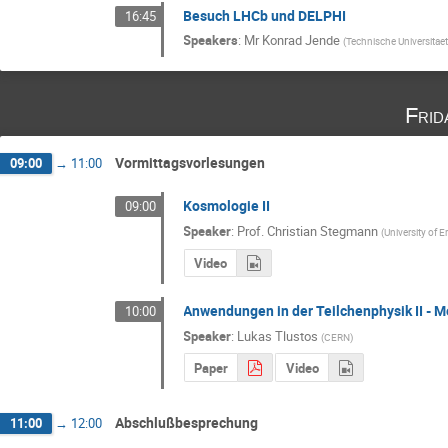
Besuch LHCb und DELPHI
16:45
Speakers
:
Mr
Konrad Jende
(
Technische Universitae
Frid
Vormittagsvorlesungen
09:00
→
11:00
Kosmologie II
09:00
Speaker
:
Prof.
Christian Stegmann
(
University of 
Video
Anwendungen in der Teilchenphysik II - 
10:00
Speaker
:
Lukas Tlustos
(
CERN
)
Paper
Video
Abschlußbesprechung
11:00
→
12:00