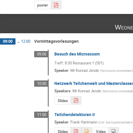
poster
Wedne
Vormittagsvorlesungen
09:00
→
12:00
Besuch des Microscosm
09:00
Treff: 8:50 Restaurant 1 (501)
Speaker
:
Mr
Konrad Jende
(
Technische Universitaet
Netzwerk Teilchenwelt und Masterclasse
10:00
Speakers
:
Mr
Konrad Jende
(
Technische Universitae
Slides
Teilchendetektoren II
11:00
Speaker
:
Frank Hartmann
(
Inst. fuer Experimentelle
Slides
Video