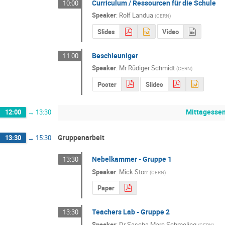
Curriculum / Ressourcen für die Schule
10:00
Speaker
:
Rolf Landua
(
CERN
)
Slides
Video
Beschleuniger
11:00
Speaker
:
Mr
Rüdiger Schmidt
(
CERN
)
Poster
Slides
Mittagesse
12:00
→
13:30
Gruppenarbeit
13:30
→
15:30
Nebelkammer - Gruppe 1
13:30
Speaker
:
Mick Storr
(
CERN
)
Paper
Teachers Lab - Gruppe 2
13:30
Speaker
:
Dr
Sascha Marc Schmeling
(
CERN
)