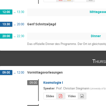
Mittagess
12:00
→
13:30
Genf Schnitzeljagd
13:30
→
20:00
Dinner
20:00
→
22:30
Das offizielle Dinner des Programms. Der Ort ist gleichzeitig
Thurs
Vormittagsvorlesungen
09:00
→
12:00
Kosmologie I
09:00
Speaker
:
Prof.
Christian Stegmann
(
University of 
Slides
Video