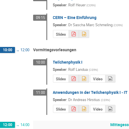
Speaker
:
Rolf Heuer
(
CERN
)
CERN – Eine Einführung
09:15
Speaker
:
Dr
Sascha Marc Schmeling
(
CERN
)
Slides
Vormittagsvorlesungen
10:00
→
12:00
Teilchenphysik I
10:00
Speaker
:
Rolf Landua
(
CERN
)
Slides
Video
Anwendungen in der Teilchenphysik I - IT
11:00
Speaker
:
Dr
Andreas Hirstius
(
CERN
)
Slides
Video
Mittages
12:00
→
14:00