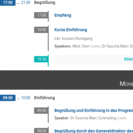
Begrüßung
17:00
→
21:00
Empfang
17:00
Kurze Einführung
18:00
inkl. kurzem Rundgang
Speakers
:
Mick Storr
,
Dr
Sascha Marc S
(
CERN
)
Dinn
19:30
Mond
Einführung
09:00
→
10:00
Begrüßung und Einführung in das Progr
09:00
Speaker
:
Dr
Sascha Marc Schmeling
(
CERN
)
Begrüßung durch den Generaldirektor de
09:05