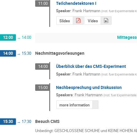
Teilchendetektoren I
11:00
Speaker
:
Frank Hartmann
(
Inst. fuer Experimentelle
Slides
Video
Mittages
12:00
→
14:00
Nachmittagsvorlesungen
14:00
→
15:30
Überblick über das CMS-Experiment
14:00
Speaker
:
Frank Hartmann
(
Inst. fuer Experimentelle
Nachbesprechung und Diskussion
15:00
Speakers
:
Frank Hartmann
(
Inst. fuer Experimentell
more information
Besuch CMS
15:30
→
17:30
Unbedingt: GESCHLOSSENE SCHUHE und KEINE HOHEN 