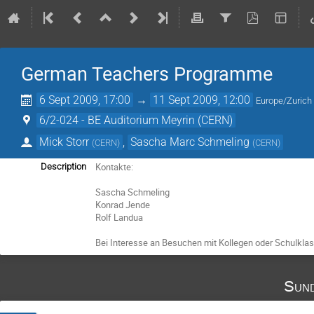
German Teachers Programme
6 Sept 2009, 17:00
→
11 Sept 2009, 12:00
Europe/Zurich
6/2-024 - BE Auditorium Meyrin (CERN)
Mick Storr
,
Sascha Marc Schmeling
(
CERN
)
(
CERN
)
Kontakte:

Description
Sascha Schmeling

Konrad Jende

Rolf Landua

Bei Interesse an Besuchen mit Kollegen oder Schulklass
Sund