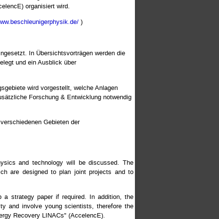
lencE) organisiert wird.
www.beschleunigerphysik.de/
)
ngesetzt. In Übersichtsvorträgen werden die
elegt und ein Ausblick über
gebiete wird vorgestellt, welche Anlagen
zusätzliche Forschung & Entwicklung notwendig
 verschiedenen Gebieten der
hysics and technology will be discussed. The
ch are designed to plan joint projects and to
a strategy paper if required. In addition, the
y and involve young scientists, therefore the
Energy Recovery LINACs" (AccelencE).