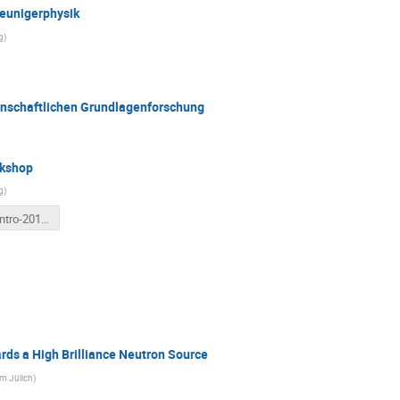
eunigerphysik
g
)
nschaftlichen Grundlagenforschung
rkshop
g
)
kfb-tuda-intro-2017.pptx
rds a High Brilliance Neutron Source
m Jülich
)