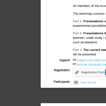
All members of the Acce
The workshop consists o
Part 1:
Presentations o
experimental possibiliti
Part 2:
Presentations f
planned / under study /
such accelerators.
Part 3:
The current sta
will be presented.
Support
rudiger.schmidt@cern
stefanie.alexandra.s
Registration
Registration Form
Participants
86
View full list