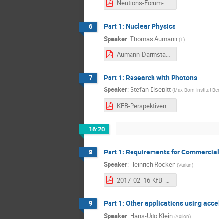
Neutrons-Forum-Beschleunigerphysik-2017-02-16-TB.pdf
Part 1: Nuclear Physics
6
Speaker
:
Thomas Aumann
(
T
)
Aumann-Darmstadt-KfB-workshop-Feb2017.pdf
Part 1: Research with Photons
7
Speaker
:
Stefan Eisebitt
(
Max-Born-Institut Ber
KFB-Perspektivenworkshop-Eisebitt-170216_sml.pdf
16:20
Part 1: Requirements for Commercial 
8
Speaker
:
Heinrich Röcken
(
Varian
)
2017_02_16-KfB_Röcken_VMSPT_Reqs_for_Part_Acc_in_Rad_Therapy-publication.pdf
Part 1: Other applications using accele
9
Speaker
:
Hans-Udo Klein
(
Axilon
)