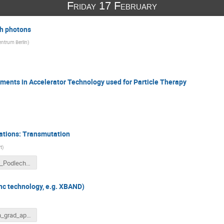
Friday 17 February
th photons
ntrum Berlin
)
ments in Accelerator Technology used for Particle Therapy
ications: Transmutation
t
)
KfB2017_Podlech.pptx
(nc technology, e.g. XBAND)
KfB_high_grad_applications_final.pptx