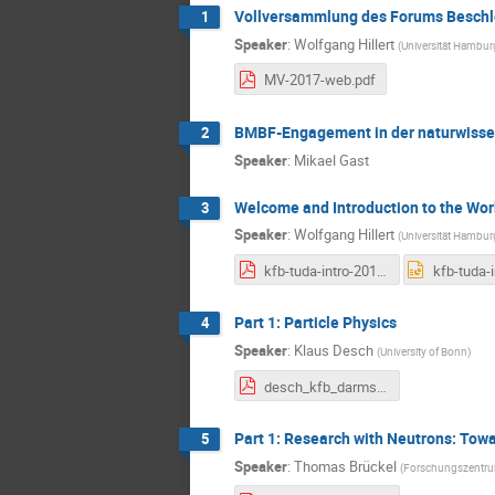
Vollversammlung des Forums Beschl
1
Speaker
:
Wolfgang Hillert
(
Universität Hambur
MV-2017-web.pdf
BMBF-Engagement in der naturwisse
2
Speaker
:
Mikael Gast
Welcome and Introduction to the Wo
3
Speaker
:
Wolfgang Hillert
(
Universität Hambur
kfb-tuda-intro-2017.pdf
Part 1: Particle Physics
4
Speaker
:
Klaus Desch
(
University of Bonn
)
desch_kfb_darmstadt_160217.pdf
Part 1: Research with Neutrons: Towa
5
Speaker
:
Thomas Brückel
(
Forschungszentru