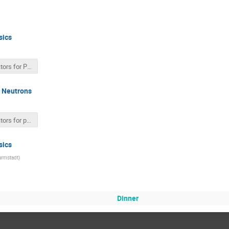
sics
Accelerators for Particle Physics - KET - V3.pptx
h Neutrons
Accelerators for physics with neutrons.pptx
sics
armstadt
)
Dinner