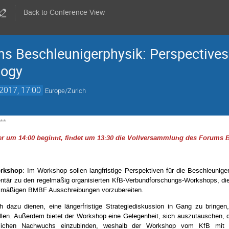
Back to Conference View
 Beschleunigerphysik: Perspectives 
logy
2017, 17:00
Europe/Zurich
 **
 um 14:00 beginnt, findet um 13:30 die Vollversammlung des Forums Be
orkshop
: Im Workshop sollen langfristige Perspektiven für die Beschleunige
tär zu den regelmäßig organisierten KfB-Verbundforschungs-Workshops, di
gelmäßigen BMBF Ausschreibungen vorzubereiten.
 dazu dienen, eine längerfristige Strategiediskussion in Gang zu bringen
tellen. Außerdem bietet der Workshop eine Gelegenheit, sich auszutauschen,
lichen Nachwuchs einzubinden, weshalb der Workshop vom KfB mit U