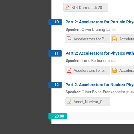
KfB-Darmstadt 20170216 - Compact SR Sources for industrial and R&D application pub.pdf
Part 2: Accelerators for Particle Phy
10
Speaker
:
Oliver Bruning
(
CERN
)
Accelerators for Particle Physics - KET - V3.pdf
Part 2: Accelerators for Physics wit
11
Speaker
:
Timo Korhonen
(
ESS
)
Accelerators for physics with neutrons.pdf
Part 2: Accelerators for Nuclear Phy
12
Speaker
:
Oliver Boine-Frankenheim
(
TU D
Accel_Nuclear_OBF_2017.pptx
20:00