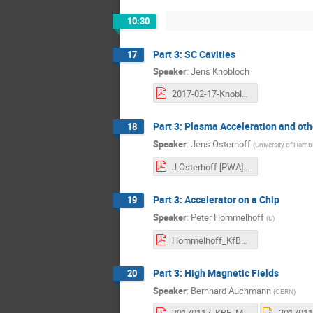
10:30
Part 3: SC Cavities
17
Speaker
:
Jens Knobloch
2017-02-17-Knobloch.pdf
Part 3: Plasma Acceleration and ot
18
Speaker
:
Jens Osterhoff
(
University of Ham
J.Osterhoff [PWA] (2017-02-17).pdf
Part 3: Accelerator on a Chip
19
Speaker
:
Peter Hommelhoff
(
U
)
Hommelhoff_KfB_TU-Darmstadt_Feb-2017_.pdf
Part 3: High Magnetic Fields
20
Speaker
:
Bernhard Auchmann
(
CERN
)