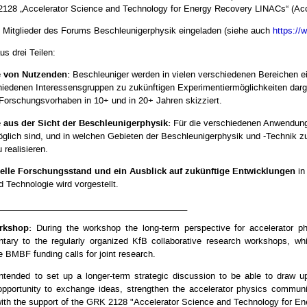
2128 „Accelerator Science and Technology for Energy Recovery LINACs“ (Acce
 Mitglieder des Forums Beschleunigerphysik eingeladen (siehe auch
https://
s drei Teilen:
ge von Nutzenden:
Beschleuniger werden in vielen verschiedenen Bereichen ei
hiedenen Interessensgruppen zu zukünftigen Experimentiermöglichkeiten darg
Forschungsvorhaben in 10+ und in 20+ Jahren skizziert.
äge aus der Sicht der Beschleunigerphysik:
Für die verschiedenen Anwendungs
öglich sind, und in welchen Gebieten der Beschleunigerphysik und -Technik 
 realisieren.
ktuelle Forschungsstand und ein Ausblick auf zukünftige Entwicklungen
in
 Technologie wird vorgestellt.
________________________________________
rkshop:
During the workshop the long-term perspective for accelerator p
ary to the regularly organized KfB collaborative research workshops, whi
e BMBF funding calls for joint research.
tended to set up a longer-term strategic discussion to be able to draw up 
pportunity to exchange ideas, strengthen the accelerator physics communit
with the support of the GRK 2128 "Accelerator Science and Technology for 