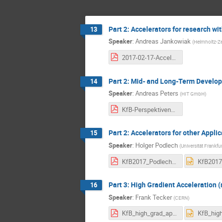
Part 2: Accelerators for research wi
13
Speaker
:
Andreas Jankowiak
(
Helmholtz-Ze
2017-02-17-Accelerators_for_Photons-KfB_Persp_Workshop-AJ.pdf
Part 2: Mid- and Long-Term Develop
14
Speaker
:
Andreas Peters
(
HIT GmbH
)
KfB-PerspektivenWorkshop_Feb2017_AP.pdf
Part 2: Accelerators for other Appl
15
Speaker
:
Holger Podlech
(
Universität Frankfur
KfB2017_Podlech.pdf
Part 3: High Gradient Acceleration 
16
Speaker
:
Frank Tecker
(
CERN
)
KfB_high_grad_applications_final.pdf