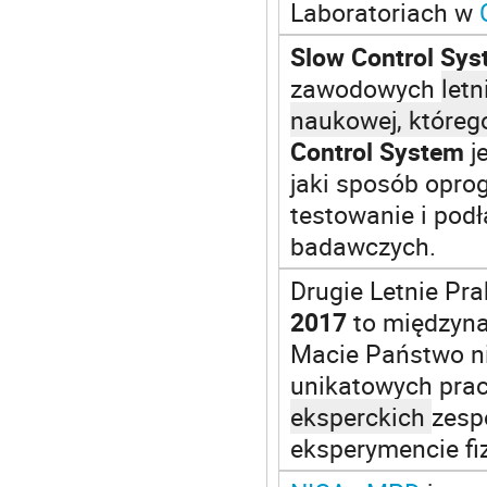
Laboratoriach w
Slow Control Sy
zawodowych
let
naukowej, któreg
Control System
j
jaki sposób opr
testowanie i pod
badawczych.
Drugie Letnie Pra
2017
to międzyna
Macie Państwo ni
unikatowych pra
eksperckich
zesp
eksperymencie f