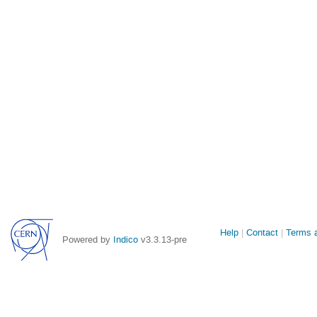
Site
Help
Contact
Terms a
Powered by
Indico
v3.3.13-pre
links