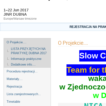
1–22 Jun 2017
JINR DUBNA
Europe/Warsaw timezone
REJESTRACJA NA PRAKT
Event
O Projekcie....
O Projekcie....
menu
LISTA PRZYJĘTYCH NA
Slow C
PRAKTYKĘ DUBNA 2017
Informacje praktyczne
Dodatkowe info....
Team for 
Procedura rejestracji...
wakac
Materiały....
w Zjednoczo
Rejestracja
w D
Lista zarejestrowanych...
Timetable