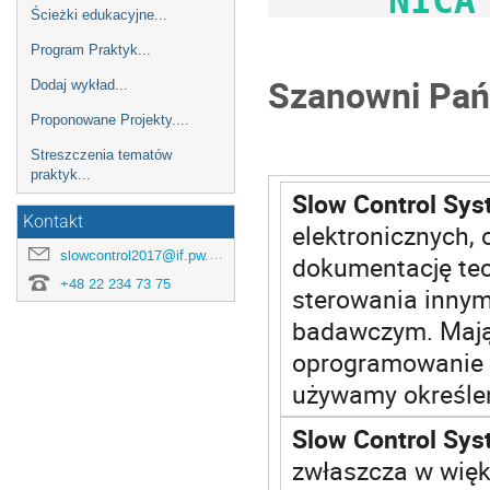
NICA
Ścieżki edukacyjne...
Program Praktyk...
Szanowni Pań
Dodaj wykład...
Proponowane Projekty....
Streszczenia tematów
praktyk...
Slow Control
Sys
Kontakt
elektronicznych,
slowcontrol2017@if.pw.edu.pl
dokumentację te
+48 22 234 73 75
sterowania inny
badawczym. Mając
oprogramowanie (
używamy określe
Slow Control Sy
zwłaszcza w wię