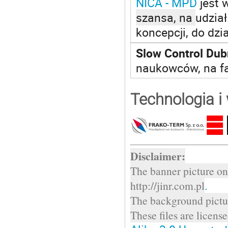
NICA - MPD
jest 
szansa, na
udzia
koncepcji, do dz
Slow Control Du
naukowców, na fa
Technologia i
Disclaimer:
The banner picture on 
.
http://jinr.com.pl
The background pictur
These files are licens