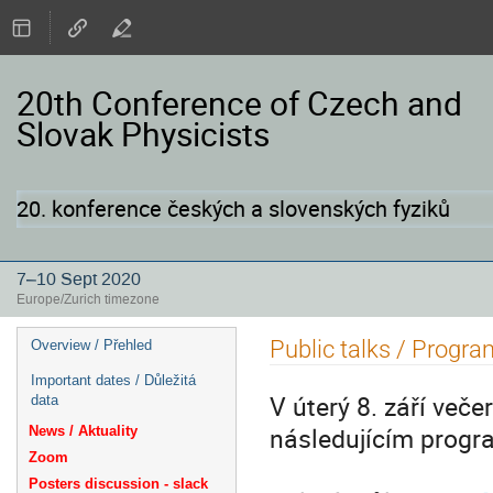
20th Conference of Czech and
Slovak Physicists
20. konference českých a slovenských fyziků
7–10 Sept 2020
Europe/Zurich timezone
Event
Public talks / Progra
Overview / Přehled
menu
Important dates / Důležitá
V úterý 8. září več
data
následujícím prog
News / Aktuality
Zoom
Posters discussion - slack