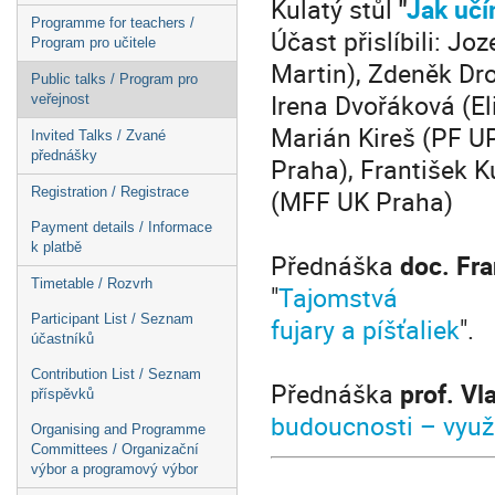
Kulatý stůl
"
Jak učí
Programme for teachers /
Účast přislíbili: J
Program pro učitele
Martin), Zdeněk Dr
Public talks / Program pro
Irena Dvořáková (El
veřejnost
Marián Kireš (PF U
Invited Talks / Zvané
přednášky
Praha), František K
(MFF UK Praha)
Registration / Registrace
Payment details / Informace
k platbě
Přednáška
doc. Fr
Timetable / Rozvrh
"
Tajomstvá
Participant List / Seznam
fujary a píšťaliek
".
účastníků
Contribution List / Seznam
Přednáška
prof. Vl
příspěvků
budoucnosti – využi
Organising and Programme
Committees / Organizační
výbor a programový výbor